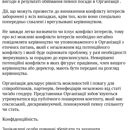
вигоди в результаті обіймання певної посади в Організації .
Дії, що можуть призвести до виникнення конфлікту інтересів
заборонені у всіх випадках, крім тих, коли вони спеціально
попередньо схвалені і врегульовані керівництвом.
Не завжди легко визначити чи існує конфлікт інтересів, тому
про всі можливі конфлікти інтересів необхідно негайно
повідомляти керівництво чи уповноваженого в Організації з
етичних питань, який є незалежним від потенційного
конфлікту і який буде оцінювати проблему, у разі необхідності
звернувшись за порадою до юрисконсульта. Невирішені
потенційні конфлікти в яких фігурує працівник, член вищого
керівництва або директор, мають бути передані на розгляд
керівництва.
Організація декларує рівність можливостей і повагу для
співробітників, партнерів, бенефеціарів незалежно від статі
чи/або гендеру. Представники Організації зобов’язуються
утримуватися від публічного поширення контенту, який має
сексиський, дискримінуючий, понижуючий певну спільноту
чи стать.
Конфіденційність.
Зацікавлені особи повинні зберігати та захищати