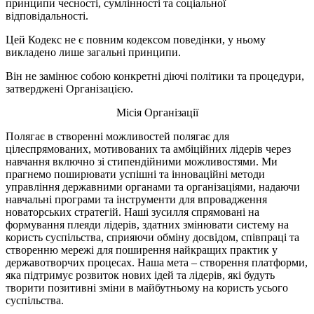
принципи чесності, сумлінності та соціальної
відповідальності.
Цей Кодекс не є повним кодексом поведінки, у ньому
викладено лише загальні принципи.
Він не замінює собою конкретні діючі політики та процедури,
затверджені Організацією.
Місія Організації
Полягає в створенні можливостей полягає для
цілеспрямованих, мотивованих та амбіційних лідерів через
навчання включно зі стипендійними можливостями. Ми
прагнемо поширювати успішні та інноваційні методи
управління державними органами та організаціями, надаючи
навчальні програми та інструменти для впровадження
новаторських стратегій. Наші зусилля спрямовані на
формування плеяди лідерів, здатних змінювати систему на
користь суспільства, сприяючи обміну досвідом, співпраці та
створенню мережі для поширення найкращих практик у
державотворчих процесах. Наша мета – створення платформи,
яка підтримує розвиток нових ідей та лідерів, які будуть
творити позитивні зміни в майбутньому на користь усього
суспільства.