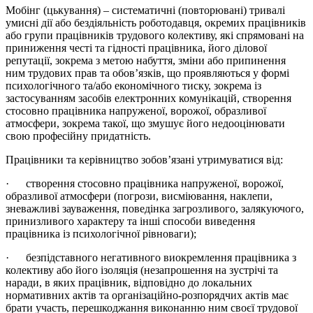
Мобінг (цькування) – систематичні (повторювані) тривалі
умисні дії або бездіяльність роботодавця, окремих працівників
або групи працівників трудового колективу, які спрямовані на
приниження честі та гідності працівника, його ділової
репутації, зокрема з метою набуття, зміни або припинення
ним трудових прав та обов’язків, що проявляються у формі
психологічного та/або економічного тиску, зокрема із
застосуванням засобів електронних комунікацій, створення
стосовно працівника напруженої, ворожої, образливої
атмосфери, зокрема такої, що змушує його недооцінювати
свою професійну придатність.
Працівники та керівництво зобов’язані утримуватися від:
· створення стосовно працівника напруженої, ворожої,
образливої атмосфери (погрози, висміювання, наклепи,
зневажливі зауваження, поведінка загрозливого, залякуючого,
принизливого характеру та інші способи виведення
працівника із психологічної рівноваги);
· безпідставного негативного виокремлення працівника з
колективу або його ізоляція (незапрошення на зустрічі та
наради, в яких працівник, відповідно до локальних
нормативних актів та організаційно-розпорядчих актів має
брати участь, перешкоджання виконанню ним своєї трудової