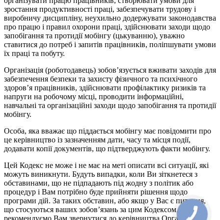
організувати працю працівників, створювати умови для
зростання продуктивності праці, забезпечувати трудову і
виробничу дисципліну, неухильно додержувати законодавства
про працю і правил охорони праці, здійснювати заходи щодо
запобігання та протидії мобінгу (цькуванню), уважно
ставитися до потреб і запитів працівників, поліпшувати умови
їх праці та побуту.
Організація (роботодавець) зобов’язується вживати заходів для
забезпечення безпеки та захисту фізичного та психічного
здоров’я працівників, здійснювати профілактику ризиків та
напруги на робочому місці, проводити інформаційні,
навчальні та організаційні заходи щодо запобігання та протидії
мобінгу.
Особа, яка вважає що піддається мобінгу має повідомити про
це керівництво із зазначенням дати, часу та місця події,
додавати копії документів, що підтверджують факти мобінгу.
Цей Кодекс не може і не має на меті описати всі ситуації, які
можуть виникнути. Будуть випадки, коли Ви зіткнетеся з
обставинами, що не підпадають під жодну з політик або
процедур і Вам потрібно буде прийняти рішення щодо
програми дій. За таких обставин, або якщо у Вас є питання,
що стосуються ваших зобов’язань за цим Кодексом, ми
рекомендуємо Вам звернутися до керівництва Організації.