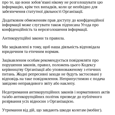
про те, що вони зобов’язані нікому не розголошувати цю
інформацію, крім тих випадків, коли це необхідно для
забезпечення статутної діяльності Організації.
Додатковим обмеженням прав доступу до конфіденційної
інформації може слугувати також підписана Угода про
конфіденційність та нерозголошення інформації.
Антикорупційні закони та правила.
Ми зацікавлені в тому, щоб наша діяльність відповідала
юридичним та етичним нормам.
Зацікавленим особам рекомендується повідомляти про
порушення законів, правил, положень цього Кодексу
керівництву Організації або уповноваженому з етичних
питань. Жодні репресивні заходи не будуть застосовані у
відповідь на таке повідомлення. Неприпустимою є подача
завідомо неправдивого звіту або наклепу.
Недотримання антикорупційних законів і нормативних актів
та/або антикорупційних політик призведе до публічного
розірвання усіх відносин з Організацією.
Утримання від дій, що завдають шкоди колегам (мобінг).