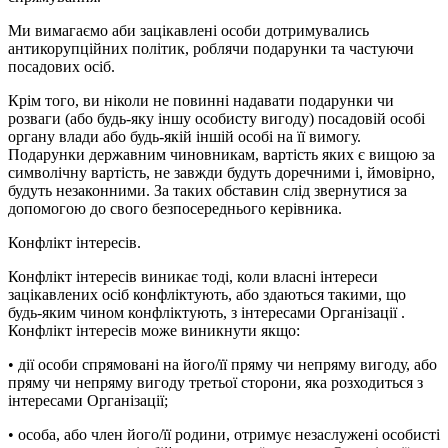
Ми вимагаємо аби зацікавлені особи дотримувались
антикорупційних політик, роблячи подарунки та частуючи
посадових осіб.
Крім того, ви ніколи не повинні надавати подарунки чи
розваги (або будь-яку іншу особисту вигоду) посадовій особі
органу влади або будь-якій іншій особі на її вимогу.
Подарунки державним чиновникам, вартість яких є вищою за
символічну вартість, не завжди будуть доречними і, ймовірно,
будуть незаконними. За таких обставин слід звернутися за
допомогою до свого безпосереднього керівника.
Конфлікт інтересів.
Конфлікт інтересів виникає тоді, коли власні інтереси
зацікавлених осіб конфліктують, або здаються такими, що
будь-яким чином конфліктують, з інтересами Організації .
Конфлікт інтересів може виникнути якщо:
• дії особи спрямовані на його/її пряму чи непряму вигоду, або
пряму чи непряму вигоду третьої сторони, яка розходиться з
інтересами Організації;
• особа, або член його/її родини, отримує незаслужені особисті