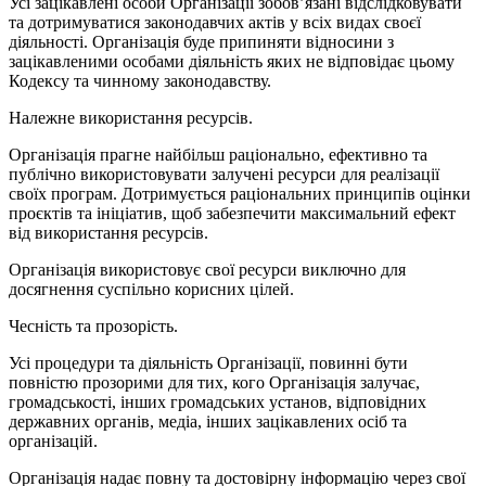
Усі зацікавлені особи Організації зобов’язані відслідковувати
та дотримуватися законодавчих актів у всіх видах своєї
діяльності. Організація буде припиняти відносини з
зацікавленими особами діяльність яких не відповідає цьому
Кодексу та чинному законодавству.
Належне використання ресурсів.
Організація прагне найбільш раціонально, ефективно та
публічно використовувати залучені ресурси для реалізації
своїх програм. Дотримується раціональних принципів оцінки
проєктів та ініціатив, щоб забезпечити максимальний ефект
від використання ресурсів.
Організація використовує свої ресурси виключно для
досягнення суспільно корисних цілей.
Чесність та прозорість.
Усі процедури та діяльність Організації, повинні бути
повністю прозорими для тих, кого Організація залучає,
громадськості, інших громадських установ, відповідних
державних органів, медіа, інших зацікавлених осіб та
організацій.
Організація надає повну та достовірну інформацію через свої