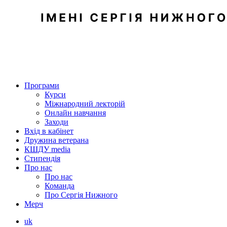
Програми
Курси
Міжнародний лекторій
Онлайн навчання
Заходи
Вхід в кабінет
Дружина ветерана
КШДУ media
Стипендія
Про нас
Про нас
Команда
Про Сергія Нижного
Мерч
uk