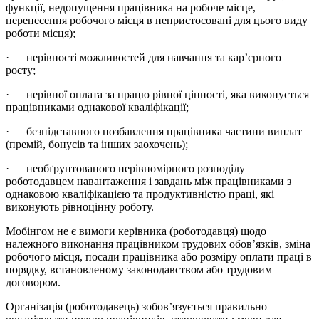
функції, недопущення працівника на робоче місце,
перенесення робочого місця в непристосовані для цього виду
роботи місця);
· нерівності можливостей для навчання та кар’єрного
росту;
· нерівної оплата за працю рівної цінності, яка виконується
працівниками однакової кваліфікації;
· безпідставного позбавлення працівника частини виплат
(премій, бонусів та інших заохочень);
· необґрунтованого нерівномірного розподілу
роботодавцем навантаження і завдань між працівниками з
однаковою кваліфікацією та продуктивністю праці, які
виконують рівноцінну роботу.
Мобінгом не є вимоги керівника (роботодавця) щодо
належного виконання працівником трудових обов’язків, зміна
робочого місця, посади працівника або розміру оплати праці в
порядку, встановленому законодавством або трудовим
договором.
Організація (роботодавець) зобов’язується правильно