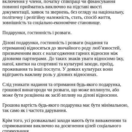
включення у члени, початку співпраці чи фінансування
повинні прийматись виключно на підставі якості
документації, заявок та звернень, без огляду на національну,
політичну і релігійну належність, стать, спосіб життя,
зовнішність та соціально-економічне становище.
Подарунки, гостинність і розваги.
Ділові подарунки, гостинність і розваги (надання та
отримання) відносяться до звичайного роду люб’язностей,
призначенням яких є налагодження гарних відносин між
діловими партнерами. До таких знаків уваги відносимо їжу,
напої, квитки на спортивні та культурні заходи, проїзд,
проживання та інші послуги. У деяких культурах вони
відіграють важливу роль у ділових відносинах.
Слід уникати надання та отримання будь-якого подарунка,
грошової винагороди чи розваги, що може вплинути, або
може бути розцінена як засіб впливу на ділові відносини.
Грошова вартість будь-якого подарунка має бути мінімальною,
так само як і частота дарування.
Крім того, усі розважальні заходи мають бути виваженими та
спрямованими виключно на досягнення цілей соціального
спрямування.