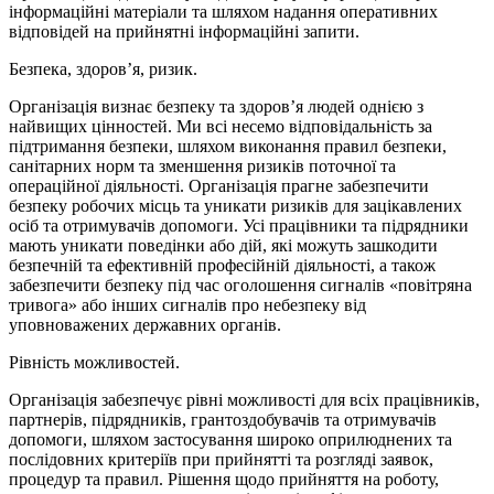
інформаційні матеріали та шляхом надання оперативних
відповідей на прийнятні інформаційні запити.
Безпека, здоров’я, ризик.
Організація визнає безпеку та здоров’я людей однією з
найвищих цінностей. Ми всі несемо відповідальність за
підтримання безпеки, шляхом виконання правил безпеки,
санітарних норм та зменшення ризиків поточної та
операційної діяльності. Організація прагне забезпечити
безпеку робочих місць та уникати ризиків для зацікавлених
осіб та отримувачів допомоги. Усі працівники та підрядники
мають уникати поведінки або дій, які можуть зашкодити
безпечній та ефективній професійній діяльності, а також
забезпечити безпеку під час оголошення сигналів «повітряна
тривога» або інших сигналів про небезпеку від
уповноважених державних органів.
Рівність можливостей.
Організація забезпечує рівні можливості для всіх працівників,
партнерів, підрядників, грантоздобувачів та отримувачів
допомоги, шляхом застосування широко оприлюднених та
послідовних критеріїв при прийнятті та розгляді заявок,
процедур та правил. Рішення щодо прийняття на роботу,