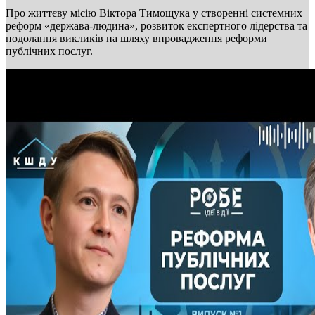
Про життєву місію Віктора Тимощука у створенні системних
реформ «держава-людина», розвиток експертного лідерства та
подолання викликів на шляху впровадження реформи
публічних послуг.