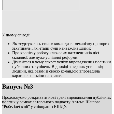
У цьому епізоді:
Як «гуртувалась сталь» команди та механізму прозорих
закупівель і які етапи були найважливішими;
Про кропітку роботу ключових натхненників цієї
складної, але дуже успішної реформи;
Дізнайтеся в чому секрет успіху впровадження політики
публічних закупівель. Відповіді з перших уст — від
людини, яка разом зі своєю командою впровадила
кардинальні зміни на краще.
Випуск №3
Продовжуємо розкривати нові грані впровадження публічних
політик у рамках авторського подкасту Артема Шаіпова
“Робе: ідеї в дії” у співпраці з КШДУ.