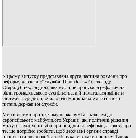
У цьому випуску представлена друга частина розмови про
реформу державної служби. Наш гість – Олександр
Стародубцев, людина, яка не лише просувала реформу на
рівні громадянського суспільства, а й намагалася змінити
систему зсередини, очолюючи Національне агентство з
питань державної служби.
Ми говоримо про те, чому держслужба є ключем до
європейського майбутнього України, які політичні рішення
можуть зруйнувати або пришвидшити реформи, а також про
те, що потрібно зробити, щоб державні органи справді
працювали для людей, а не існували заради процесу. Також