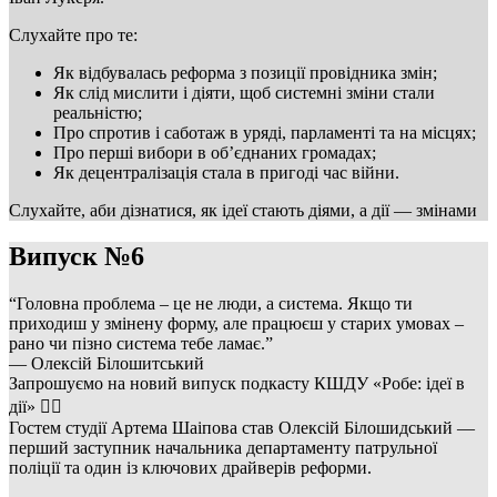
Слухайте про те:
Як відбувалась реформа з позиції провідника змін;
Як слід мислити і діяти, щоб системні зміни стали
реальністю;
Про спротив і саботаж в уряді, парламенті та на місцях;
Про перші вибори в об’єднаних громадах;
⁠Як децентралізація стала в пригоді час війни.
Слухайте, аби дізнатися, як ідеї стають діями, а дії — змінами
Випуск №6
“Головна проблема – це не люди, а система. Якщо ти
приходиш у змінену форму, але працюєш у старих умовах –
рано чи пізно система тебе ламає.”
— Олексій Білошитський
Запрошуємо на новий випуск подкасту КШДУ «Робе: ідеї в
дії» 👇🏻
Гостем студії Артема Шаіпова став Олексій Білошидський —
перший заступник начальника департаменту патрульної
поліції та один із ключових драйверів реформи.