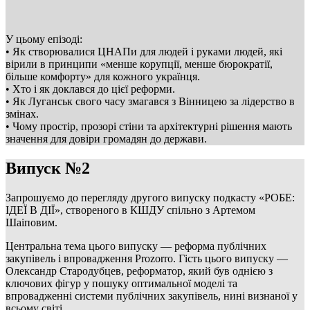
У цьому епізоді:
• Як створювалися ЦНАПи для людей і руками людей, які
вірили в принципи «менше корупції, менше бюрократії,
більше комфорту» для кожного українця.
• Хто і як доклався до цієї реформи.
• Як Луганськ свого часу змагався з Вінницею за лідерство в
змінах.
• Чому простір, прозорі стіни та архітектурні рішення мають
значення для довіри громадян до держави.
Випуск №2
Запрошуємо до перегляду другого випуску подкасту «РОБЕ:
ІДЕЇ В ДІЇ», створеного в КШДУ спільно з Артемом
Шаіповим.
Центральна тема цього випуску — реформа публічних
закупівель і впровадження Prozorro. Гість цього випуску —
Олександр Стародубцев, реформатор, який був однією з
ключових фігур у пошуку оптимальної моделі та
впровадженні системи публічних закупівель, нині визнаної у
всьому світі.