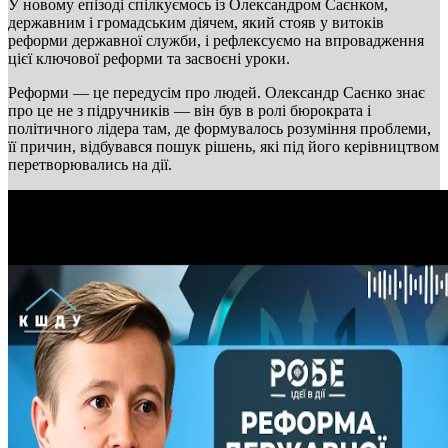
У новому епізоді спілкуємось із Олександром Саєнком,
державним і громадським діячем, який стояв у витоків
реформи державної служби, і рефлексуємо на впровадження
цієї ключової реформи та засвоєні уроки.
Реформи — це передусім про людей. Олександр Саєнко знає
про це не з підручників — він був в ролі бюрократа і
політичного лідера там, де формувалось розуміння проблеми,
її причин, відбувався пошук рішень, які під його керівництвом
перетворювались на дії.