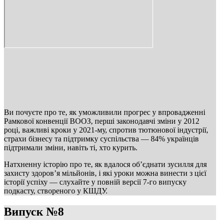
Ви почуєте про те, як уможливили прогрес у впровадженні
Рамкової конвенції ВООЗ, перші законодавчі зміни у 2012
році, важливі кроки у 2021-му, спротив тютюнової індустрії,
страхи бізнесу та підтримку суспільства — 84% українців
підтримали зміни, навіть ті, хто курить.
Натхненну історію про те, як вдалося обʼєднати зусилля для
захисту здоров’я мільйонів, і які уроки можна винести з цієї
історії успіху — слухайте у повній версії 7-го випуску
подкасту, створеного у КШДУ.
Випуск №8