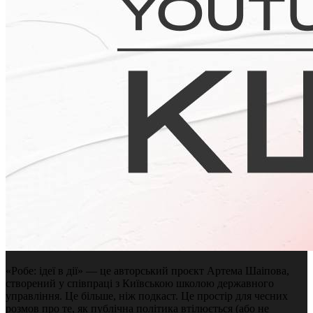
«Робе: ідеї в дії» — це авторський проєкт Артема Шаіпова,
створений у співпраці з Київською школою державного
управління. Це більше, ніж подкаст. Це простір для чесних
розмов про те, як публічна політика втілюється (або не