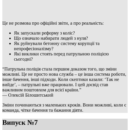
Це не розмова про офіційні звіти, а про реальність:
Як запускали реформу з коліс?
Що означало набирати людей з нуля?
Як руйнували бетонну систему корупції та
непрофесіоналізму?
Які виклики стоять перед патрульною поліцією
сьогодні?
“Патрульна поліція стала першим доказом того, що зміни
можливі. Це не просто нова служба – це інша система роботи,
інше бачення, інші підходи. Коли скептики казали: ‘Так не
вийде’, – патрульні вже працювали. І цей досвід став
важливим поштовхом для всієї країни.”
— Олексій Білошитський
Зміни починаються з маленьких кроків. Вони можливі, коли є
команда, чітке бачення та бажання діяти.
Випуск №7