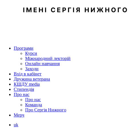
Програми
Курси
Міжнародний лекторій
Онлайн навчання
Заходи
Вхід в кабінет
Дружина ветерана
КШДУ media
Стипендія
Про нас
Про нас
Команда
Про Сергія Нижного
Мерч
uk