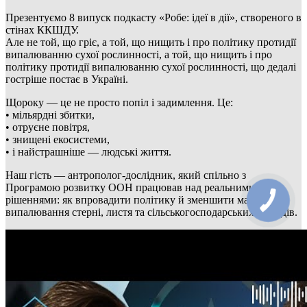
Презентуємо 8 випуск подкасту «Робе: ідеї в дії», створеного в
стінах ККШДУ.
Але не той, що гріє, а той, що нищить і про політику протидії
випалюванню сухої рослинності, а той, що нищить і про
політику протидії випалюванню сухої рослинності, що дедалі
гостріше постає в Україні.
Щороку — це не просто попіл і задимлення. Це:
• мільярдні збитки,
• отруєне повітря,
• знищені екосистеми,
• і найстрашніше — людські життя.
Наш гість — антрополог-дослідник, який спільно з
Програмою розвитку ООН працював над реальними
рішеннями: як впровадити політику й зменшити масштаби
випалювання стерні, листя та сільськогосподарських відходів.