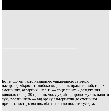
Бо те, що ми часто називаємо «шкідливою звичкою», —
насправді мікросвіт глибоко вкорінених практик: побутових,
емоційних, аграрних і навіть — соціальних. Дослідження
виявило понад 30 причин, чому українці продовжують палити
суху рослинність — від браку альтернатив до емоційної
прив’язаності до вогню, від звички до помсти сусідам.