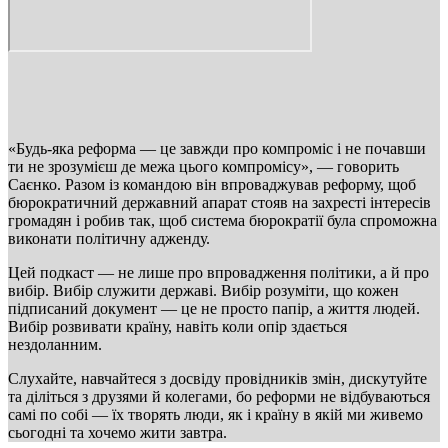
«Будь-яка реформа — це завжди про компроміс і не почавши
ти не зрозумієш де межа цього компромісу», — говорить
Саєнко. Разом із командою він впроваджував реформу, щоб
бюрократичний державний апарат стояв на захресті інтересів
громадян і робив так, щоб система бюрократії була спроможна
виконати політичну адженду.
Цей подкаст — не лише про впровадження політики, а й про
вибір. Вибір служити державі. Вибір розуміти, що кожен
підписаний документ — це не просто папір, а життя людей.
Вибір розвивати країну, навіть коли опір здається
нездоланним.
Слухайте, навчайтеся з досвіду провідників змін, дискутуйте
та діліться з друзями й колегами, бо реформи не відбуваються
самі по собі — їх творять люди, як і країну в якій ми живемо
сьогодні та хочемо жити завтра.