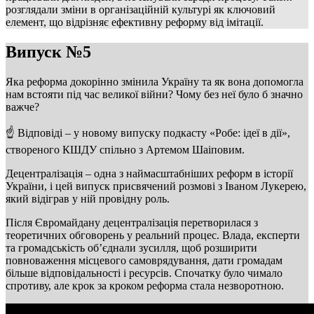
розглядали зміни в організаційній культурі як ключовий
елемент, що відрізняє ефективну реформу від імітації.
Випуск №5
Яка реформа докорінно змінила Україну та як вона допомогла
нам встояти під час великої війни? Чому без неї було б значно
важче?
☝️ Відповіді – у новому випуску подкасту «Робе: ідеї в дії»,
створеного КШДУ спільно з Артемом Шаіповим.
Децентралізація – одна з наймасштабніших реформ в історії
України, і цей випуск присвячений розмові з Іваном Лукерею,
який відіграв у ній провідну роль.
Після Євромайдану децентралізація перетворилася з
теоретичних обговорень у реальний процес. Влада, експерти
та громадськість об’єднали зусилля, щоб розширити
повноваження місцевого самоврядування, дати громадам
більше відповідальності і ресурсів. Спочатку було чимало
спротиву, але крок за кроком реформа стала незворотною.