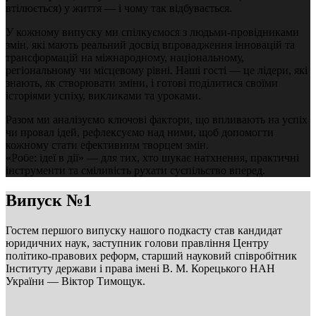
втілюється) у життя — і чому так відбувається.
У кожному випуску ми спілкуємося з людьми-провідниками
змін, які мають реальний досвід впровадження інновацій та
трансформацій на міжнародному, національному,
регіональному чи місцевому рівні. Наші гості — це лідери, які
знають, як створювати зміни, і готові поділитися своїми
історіями успіху, викликами та уроками.
Разом ми аналізуємо ключові фактори, що впливають на успіх
чи провал ідей, рефлексуємо над ними, щоб допомогти
кожному стати ефективним творцем змін.
«Робе: ідеї в дії» — для тих, хто шукає натхнення, практичні
інструменти та сміливість рухати суспільство вперед.
Випуск №1
Гостем першого випуску нашого подкасту став кандидат
юридичних наук, заступник голови правління Центру
політико-правових реформ, старший науковий співробітник
Інституту держави і права імені В. М. Корецького НАН
України — Віктор Тимощук.