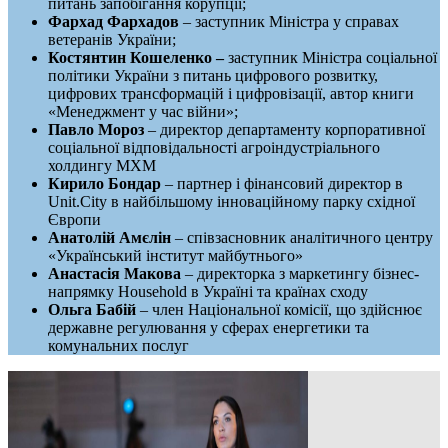
питань запобігання корупції;
Фархад Фархадов
– заступник Міністра у справах
ветеранів України;
Костянтин Кошеленко –
заступник Міністра соціальної
політики України з питань цифрового розвитку,
цифрових трансформацій і цифровізації, автор книги
«Менеджмент у час війни»;
Павло Мороз
– директор департаменту корпоративної
соціальної відповідальності агроіндустріального
холдингу МХМ
Кирило Бондар
– партнер і фінансовий директор в
Unit.City в найбільшому інноваційному парку східної
Європи
Анатолій Амєлін
– співзасновник аналітичного центру
«Український інститут майбутнього»
Анастасія Макова
– директорка з маркетингу бізнес-
напрямку Household в Україні та країнах сходу
Ольга Бабій
– член Національної комісії, що здійснює
державне регулювання у сферах енергетики та
комунальних послуг