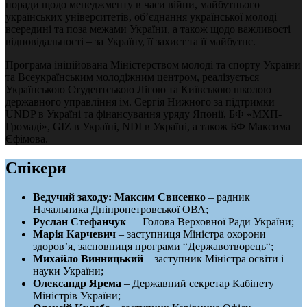
поради щодо менеджменту в часи війни, майбутнього
українських університетів, об’єднання української молоді
всередині та поза межами України, а також щодо важливості
відповідальності – за Україну, її захист та її майбутнє.
Програма ініційована Міністерством молоді та спорту України
та Всеукраїнським молодіжним центром, реалізується
Українською Студентською Лігою та Київською школою
державного управління ім. Сергія Нижного за підтримки
UNDP в Україні та фінансування уряду Японії, БФ «МХП-
Громаді», GIZ в Україні, NDI в Україні, а також БФ Максима
Єфімова.
Спікери
Ведучий заходу:
Максим Свисенко
– радник
Начальника Дніпропетровської ОВА;
Руслан Стефанчук
— Голова Верховної Ради України;
Марія Карчевич
– заступниця Міністра охорони
здоров’я, засновниця програми “Державотворець“;
Михайло Винницький
– заступник Міністра освіти і
науки України;
Олександр Ярема
– Державний секретар Кабінету
Міністрів України;