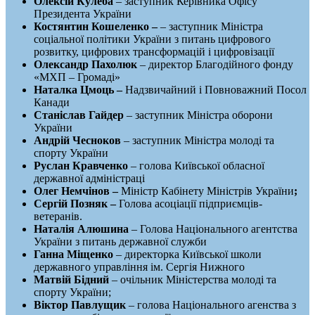
Олексій
Кулеба
– заступник Керівника Офісу
Президента України
Костянтин Кошеленко
–
– заступник Міністра
соціальної політики України з питань цифрового
розвитку, цифрових трансформацій і цифровізації
Олександр
Пахолюк
– директор Благодійного фонду
«МХП – Громаді»
Наталка Цмоць –
Надзвичайний і Повноважний Посол
Канади
С
таніслав
Гайдер
– заступник Міністра оборони
України
Андрі
й
Чесноков
– заступник Міністра молоді та
спорту України
Руслан Кравченко
– голова Київської обласної
державної адміністраці
Олег Немчінов –
Міністр Кабінету Міністрів України
;
Сергій Позняк –
Голова асоціації підприємців-
ветеранів.
Наталія
Алюшина
– Голова Національного агентства
України з питань державної служби
Ганна Міщенко
– директорка Київської школи
державного управління ім. Сергія Нижного
Матвій
Бідний
– очільник Міністерства молоді та
спорту України;
Віктор Павлущик
– голова Національного агенства з