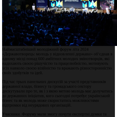
Наймасштабніший молодіжний форум літа 2024
«Державотворець: молодь у відновленні держави» об‘єднав в
одному місці понад 600 амбітних молодих змінотворців, які
надихають своєю рішучістю та працелюбністю, мотивують
усіх навколо своєю візійністю та вражають різносторонністю
своїх здобутків та ідей.
Під час трьох панельних дискусій за участі представників
державної влади, бізнесу та громадського сектору
дискутували про те, як і з якою метою молодь має долучатись
до державних ініціатив, кого сьогодні потребує український
бізнес та як молодь може скористатись можливостями
підтримки від неурядових організацій.
Учасники Форуму мали змогу почути експертні думки та