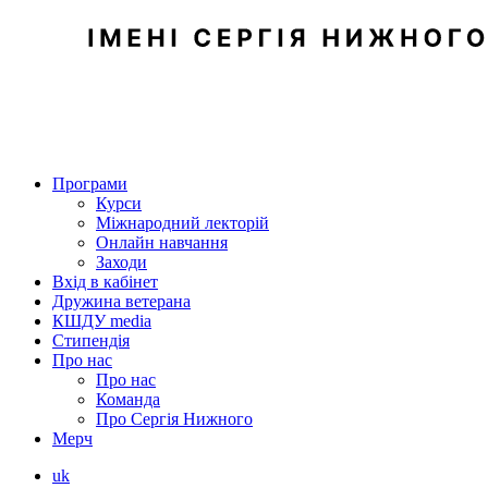
Програми
Курси
Міжнародний лекторій
Онлайн навчання
Заходи
Вхід в кабінет
Дружина ветерана
КШДУ media
Стипендія
Про нас
Про нас
Команда
Про Сергія Нижного
Мерч
uk