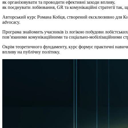
як організовувати та проводити ефективні заходи впливу,
як поєднувати лобіювання, GR та комунікаційні стратегії так, 
Авторський курс Романа Кобця, створений ексклюзивно для Ки
advocacy.
Програма знайомить учасників із логікою побудови лобістських
пов’язаними комунікаційними та соціально-мобілізаційними ст
Окрім теоретичного фундаменту, курс формує практичні навички
впливу на публічну політику.