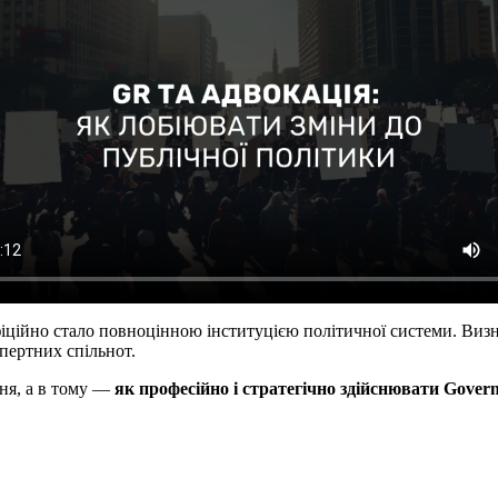
іційно стало повноцінною інституцією політичної системи. Визна
спертних спільнот.
ння, а в тому —
як професійно і стратегічно здійснювати Govern