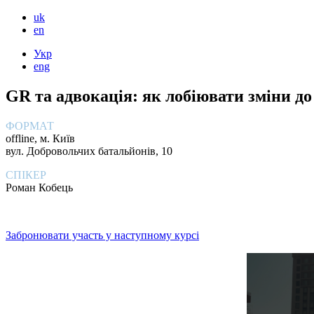
uk
en
Укр
eng
GR та адвокація: як лобіювати зміни до
ФОРМАТ
offline, м. Київ
вул. Добровольчих батальйонів, 10
СПІКЕР
Роман Кобець
Забронювати участь у наступному курсі