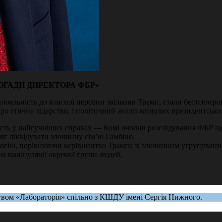
ПОГАДИ ДИРЕКТОРА ФБР»
ояльність до власної персони звільнив Трамп, стали бестселер
ро етичне лідерство, і політичний аналіз минулих президентськ
асть у найгучніших справах — Комі очолив розслідування ФБР що
іг ліквідувати злочинну сім’ю Гамбіно.
гію, порівнюючи керівництво Трампа зі злочинним угрупуванням.
а маніпуляції окремої групи людей.
твом «Лабораторія» спільно з КШДУ імені Сергія Нижного.