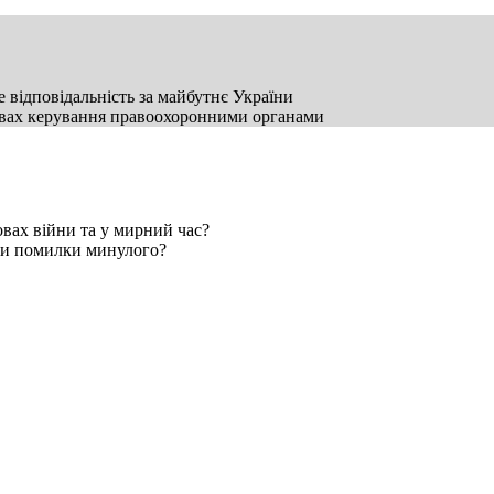
е відповідальність за майбутнє України
умовах керування правоохоронними органами
овах війни та у мирний час?
ити помилки минулого?