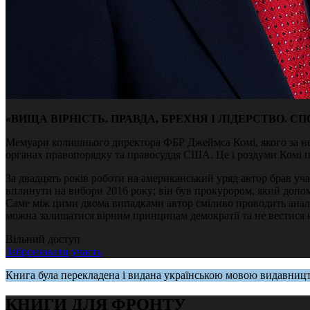
«ВИЩА ВІРНІСТЬ. ПРАВДА, БРЕХНЯ І ЛІДЕРСТВО. С
Мемуари колишнього директора ФБР Джеймса Комі, якого за нел
органах правопорядку та правосуддя США. Це і роздуми Комі п
За двадцять років роботи на американський уряд автор брав уч
вплинути на вибори 2016 року; він був прокурором, який допом
Саме між цими двома випадками автор сміливо проводить анало
можна залишатися вірним принципам демократії та не вестися н
Вільний доступ
Забронювати участь
Книга була перекладена і видана українською мовою видавниц
КНИГИ ДЛЯ ФРОНТУ