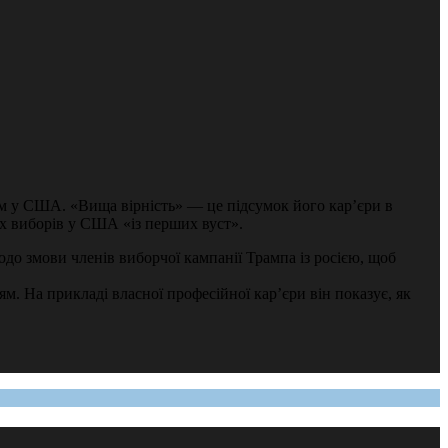
ом у США. «Вища вірність» — це підсумок його кар’єри в
их виборів у США «із перших вуст».
до змови членів виборчої кампанії Трампа із росією, щоб
 На прикладі власної професійної кар’єри він показує, як