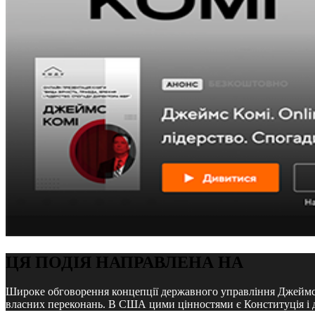
ЦЯ ПОДІЯ НАПРАВЛЕНА НА
Широке обговорення концепції державного управління Джеймса К
власних переконань. В США цими цінностями є Конституція і де