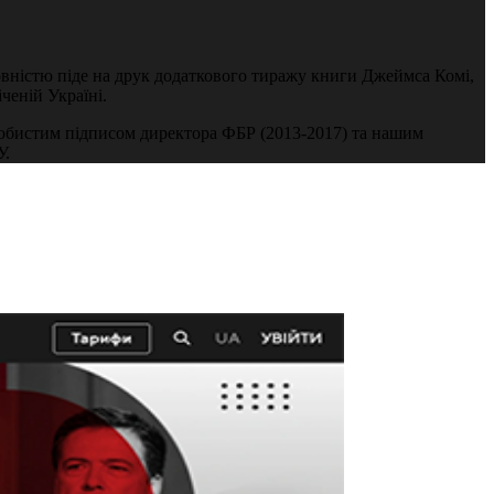
вністю піде на друк додаткового тиражу книги Джеймса Комі,
ченій Україні.
особистим підписом директора ФБР (2013-2017) та нашим
У.