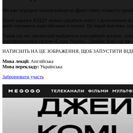
Ми вже передали нашим воїнам на фронт певну кількість примір
Проте наразі в КШДУ можна придбати книгу з аутентичним під
який отримають наші військові в окопах. Це вкрай важливо, адж
Також під час презентації відбудеться благодійний аукціон, л
націєформуючим ґаслом «Слава Україні». Джеймс Комі під час 
НАТИСНІТЬ НА ЦЕ ЗОБРАЖЕННЯ, ЩОБ ЗАПУСТИТИ ВІД
Мова лекції:
Англійська
Мова перекладу:
Українська
Забронювати участь