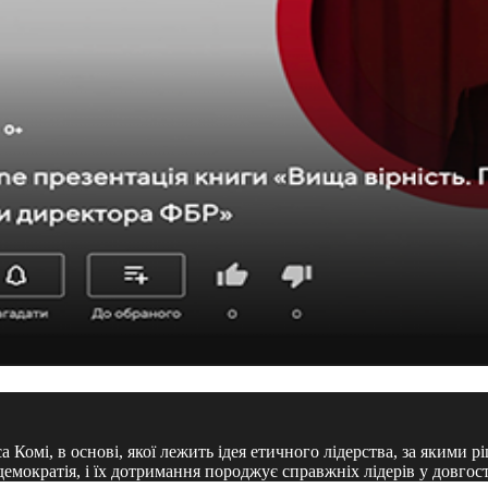
омі, в основі, якої лежить ідея етичного лідерства, за якими р
мократія, і їх дотримання породжує справжніх лідерів у довгост