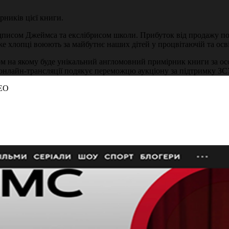
ників цієї книги.
писом Джеймса та екслібрисом школи. Прибуток від продажу по
е хлопці воюють за майбутнє наших дітей у процвітаючій та осві
отом на якому буде унікальний англомовний примірник книги за 
онлайн-трансляції подякує переможцю аукціону за підтримку ЗС
ЕО