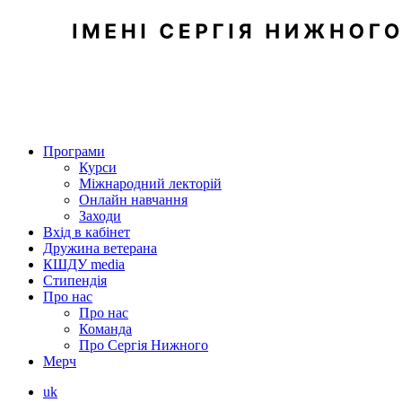
Програми
Курси
Міжнародний лекторій
Онлайн навчання
Заходи
Вхід в кабінет
Дружина ветерана
КШДУ media
Стипендія
Про нас
Про нас
Команда
Про Сергія Нижного
Мерч
uk