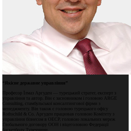
“Якісне державне управління”
Професор Їлмаз Аргуден — турецький стратег, експерт з
управління та автор. Він є засновником і головою ARGE
Consulting, стамбульської консалтингової фірми з
менеджменту. Він також є головою турецького офісу
Rothschild & Co. Аргуден працював головою Комітету з
управління бізнесом в ОЕСР, головою локальних мереж
Глобального договору ООН і віцеголовою Федерації
баскетболу Туреччини.