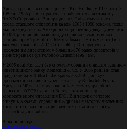
Аргуден розпочав свою кар’єру в Koç Holding у 1977 році. З
1980 по 1985 рік він працював політичним аналітиком у
RAND Corporation . Він працював у Світовому банку на
посаді старшого співробітника між 1985 і 1988 роками, перш
ніж повернутись до Анкари на запрошення уряду Туреччини.
У 1991 році він обіймав посаду головного економічного
радника прем’єр-міністра Месута Їлмаза . У тому ж році він
заснував компанію ARGE Consulting. Він працював
незалежним директором у більш ніж 70 радах директорів у
різних країнах і був головою Erdemir (1997-99).
У 2005 році Аргуден був спочатку обраний старшим радником
інвестиційного банку Rothschild & Co. У 2006 році він став
представником Rothschild в країні, а в 2007 році був
призначений головою турецького офісу Rothschild & Co.
Аргуден обіймав посаду голови Комітету з управління
бізнесом в ОЕСР і як член Консультативної ради з
корпоративного управління IFC . Він також є головою
опікунів Академії управління Argüden і є автором численних
книг, статей і колонок, присвячених питанням бізнесу,
стратегії та управління.
Вільний доступ
Забронювати участь