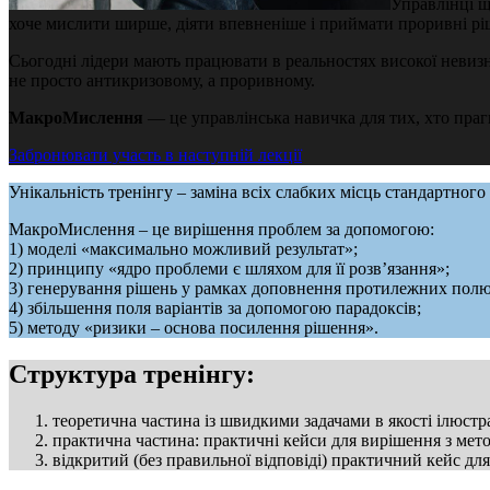
Управлінці щ
хоче мислити ширше, діяти впевненіше і приймати проривні рі
Сьогодні лідери мають працювати в реальностях високої невизн
не просто антикризовому, а проривному.
МакроМислення
— це управлінська навичка для тих, хто прагн
Забронювати участь в наступній лекції
Унікальність тренінгу – заміна всіх слабких місць стандартно
МакроМислення – це вирішення проблем за допомогою:
1) моделі «максимально можливий результат»;
2) принципу «ядро проблеми є шляхом для її розв’язання»;
3) генерування рішень у рамках доповнення протилежних полюс
4) збільшення поля варіантів за допомогою парадоксів;
5) методу «ризики – основа посилення рішення».
Структура тренінгу:
теоретична частина із швидкими задачами в якості ілюстра
практична частина: практичні кейси для вирішення з мет
відкритий (без правильної відповіді) практичний кейс д