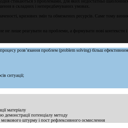
одня стикаються з проблемами, для яких недостатньо шаблонних
шення в складних і непередбачуваних умовах.
аченості, кризових змін та обмежених ресурсів. Саме тому вини
е не лише реагувати на проблеми, а формувати нові контексти і с
го процесу розв’язання проблем (problem solving) більш ефектив
ів ситуації;
ції матеріалу
ою демонстрації потенціалу методу
ля мозкового штурму і пост рефлексивного осмислення