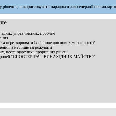
 рішення, використовувати парадокси для генерації нестандартн
гне
ладних управлінських проблем
вання
та перетворювати їх на поле для нових можливостей
шення, а не лише загрожувати
их, нестандартних і проривних рішень
кутник ролей “СПОСТЕРІГАЧ– ВИНАХІДНИК-МАЙСТЕР”