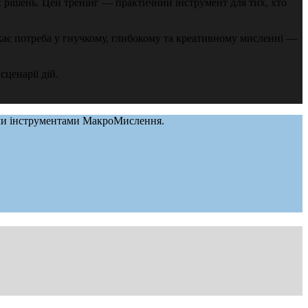
 рішень. Цей тренінг — практичний інструмент для тих, хто
кає потреба у гнучкому, глибокому та креативному мисленні —
ценарії дій.
ними інструментами МакроМислення.