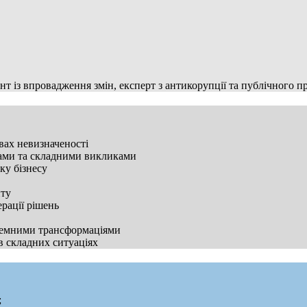
т із впровадження змін, експерт з антикорупції та публічного пр
вах невизначеності
сами та складними викликами
ку бізнесу
нту
ерації рішень
стемними трансформаціями
в складних ситуаціях
;