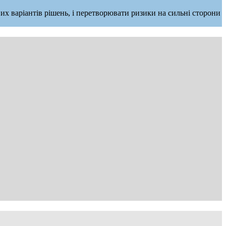
их варіантів рішень, і перетворювати ризики на сильні сторони