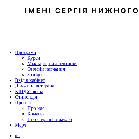
Програми
Курси
Міжнародний лекторій
Онлайн навчання
Заходи
Вхід в кабінет
Дружина ветерана
КШДУ media
Стипендія
Про нас
Про нас
Команда
Про Сергія Нижного
Мерч
uk