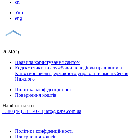
en
Укр
eng
2024(С)
Правила користування сайтом
Кодекс етики та службової поведінки працівників
Київської школи державного управління імені Сергія
Нижного
Політика конфіденційності
Повернення коштів
Наші контакти:
+380 (44) 334 70 43
info@kspa.com.ua
Політика конфіденційності
Повернення коштів