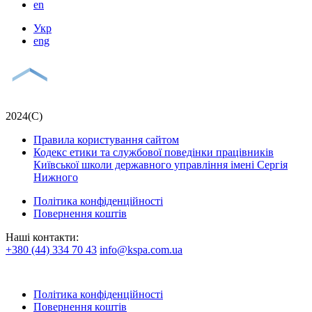
en
Укр
eng
2024(С)
Правила користування сайтом
Кодекс етики та службової поведінки працівників
Київської школи державного управління імені Сергія
Нижного
Політика конфіденційності
Повернення коштів
Наші контакти:
+380 (44) 334 70 43
info@kspa.com.ua
Політика конфіденційності
Повернення коштів