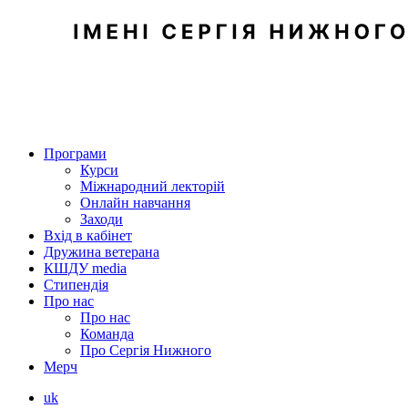
Програми
Курси
Міжнародний лекторій
Онлайн навчання
Заходи
Вхід в кабінет
Дружина ветерана
КШДУ media
Стипендія
Про нас
Про нас
Команда
Про Сергія Нижного
Мерч
uk