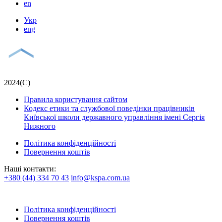
en
Укр
eng
2024(С)
Правила користування сайтом
Кодекс етики та службової поведінки працівників
Київської школи державного управління імені Сергія
Нижного
Політика конфіденційності
Повернення коштів
Наші контакти:
+380 (44) 334 70 43
info@kspa.com.ua
Політика конфіденційності
Повернення коштів