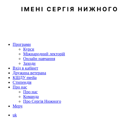
Програми
Курси
Міжнародний лекторій
Онлайн навчання
Заходи
Вхід в кабінет
Дружина ветерана
КШДУ media
Стипендія
Про нас
Про нас
Команда
Про Сергія Нижного
Мерч
uk