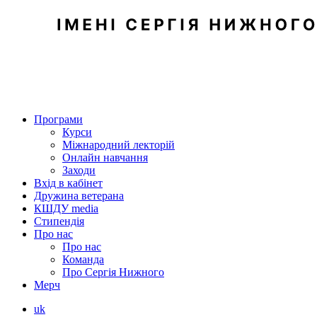
Програми
Курси
Міжнародний лекторій
Онлайн навчання
Заходи
Вхід в кабінет
Дружина ветерана
КШДУ media
Стипендія
Про нас
Про нас
Команда
Про Сергія Нижного
Мерч
uk