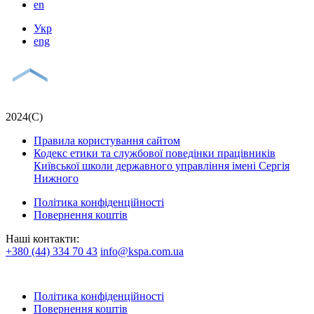
en
Укр
eng
2024(С)
Правила користування сайтом
Кодекс етики та службової поведінки працівників
Київської школи державного управління імені Сергія
Нижного
Політика конфіденційності
Повернення коштів
Наші контакти:
+380 (44) 334 70 43
info@kspa.com.ua
Політика конфіденційності
Повернення коштів