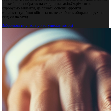
та який шлях обрати: на схід чи на захід.Окрім того,
спробуємо виявити, де лежать основні фронти
метаінституційної війни та як не схибити, обираючи рух на
схід чи на захід.
Забронювати участь у наступному потоці