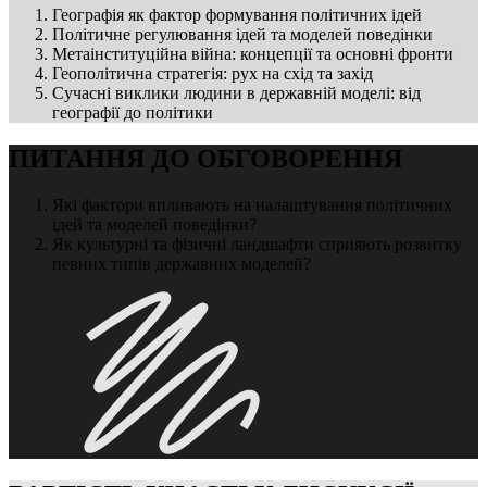
Географія як фактор формування політичних ідей
Політичне регулювання ідей та моделей поведінки
Метаінституційна війна: концепції та основні фронти
Геополітична стратегія: рух на схід та захід
Сучасні виклики людини в державній моделі: від
географії до політики
ПИТАННЯ ДО ОБГОВОРЕННЯ
Які фактори впливають на налаштування політичних
ідей та моделей поведінки?
Як культурні та фізичні ландшафти сприяють розвитку
певних типів державних моделей?