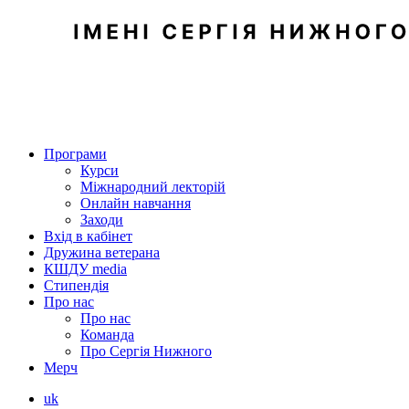
Програми
Курси
Міжнародний лекторій
Онлайн навчання
Заходи
Вхід в кабінет
Дружина ветерана
КШДУ media
Стипендія
Про нас
Про нас
Команда
Про Сергія Нижного
Мерч
uk