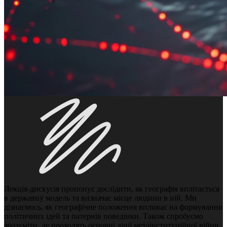
Лекція-дискусія пропонує дослідити, як географія вплітається
в державну модель та визначає місце людини в ній. Ми
дізнаємось, як географічне положення впливає на формування
політичних ідей та патернів поведінки. Також спробуємо
зрозуміти, де проходять основні лінії метаінституційної війни