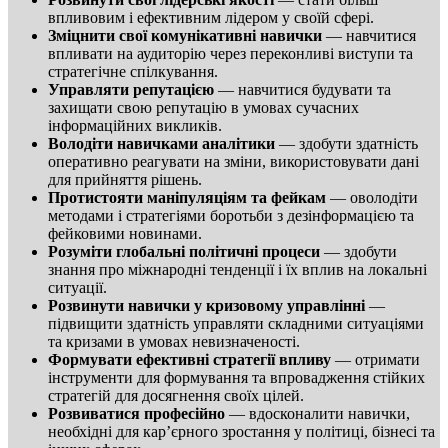
впливовим і ефективним лідером у своїй сфері.
Зміцнити свої комунікативні навички
— навчитися
впливати на аудиторію через переконливі виступи та
стратегічне спілкування.
Управляти репутацією
— навчитися будувати та
захищати свою репутацію в умовах сучасних
інформаційних викликів.
Володіти навичками аналітики
— здобути здатність
оперативно реагувати на зміни, використовувати дані
для прийняття рішень.
Протистояти маніпуляціям та фейкам
— оволодіти
методами і стратегіями боротьби з дезінформацією та
фейковими новинами.
Розуміти глобальні політичні процеси
— здобути
знання про міжнародні тенденції і їх вплив на локальні
ситуації.
Розвинути навички у кризовому управлінні
—
підвищити здатність управляти складними ситуаціями
та кризами в умовах невизначеності.
Формувати ефективні стратегії впливу
— отримати
інструменти для формування та впровадження стійких
стратегій для досягнення своїх цілей.
Розвиватися професійно
— вдосконалити навички,
необхідні для кар’єрного зростання у політиці, бізнесі та