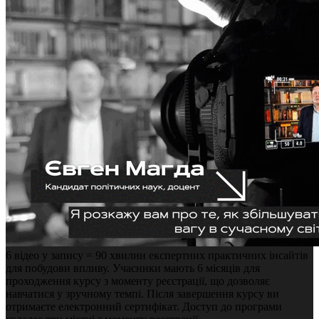
6 відео у запису = 90 хвилин експертних практичних інсайтів
для побудови впливу. Учасники мають 6 місяців для
проходження курсу з моменту реєстрації, що дозволяє
навчатися у зручному темпі. Після завершення курсу ви
отримаєте електронний сертифікат. Доступ до програми