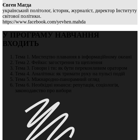
Євген Магда
український політолог, історик, журналіст, директор Інституту
світової політики.
https://www.facebook.com/yevhen.mahda
У ПРОГРАМУ НАВЧАННЯ
ВХОДИТЬ
Тема 1. Мистецтво плавання в інформаційному океані
Тема 2. Фейки: загострення та щеплення
Тема 3. Говори і ти: як бути переконливим оратором
Тема 4. Аналітика: як тримати руку на пульсі подій
Тема 5. Міжнародно-панорамний огляд
Тема 6. Необхідні нюанси: репутація, соціологія,
законодавство про вибори