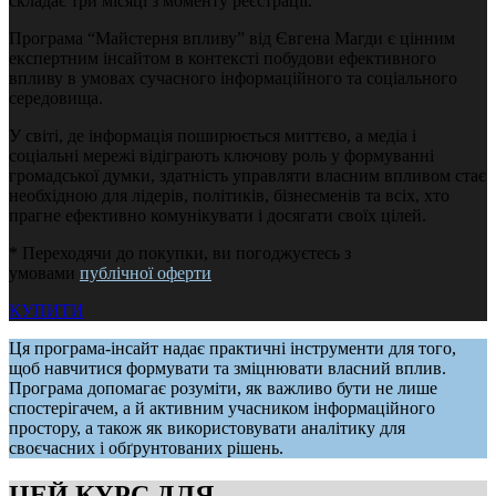
складає три місяці з моменту реєстрації.
Програма “Майстерня впливу” від Євгена Магди є цінним
експертним інсайтом в контексті побудови ефективного
впливу в умовах сучасного інформаційного та соціального
середовища.
У світі, де інформація поширюється миттєво, а медіа і
соціальні мережі відіграють ключову роль у формуванні
громадської думки, здатність управляти власним впливом стає
необхідною для лідерів, політиків, бізнесменів та всіх, хто
прагне ефективно комунікувати і досягати своїх цілей.
* Переходячи до покупки, ви погоджуєтесь з
умовами
публічної оферти
КУПИТИ
Ця програма-інсайт надає практичні інструменти для того,
щоб навчитися формувати та зміцнювати власний вплив.
Програма допомагає розуміти, як важливо бути не лише
спостерігачем, а й активним учасником інформаційного
простору, а також як використовувати аналітику для
своєчасних і обґрунтованих рішень.
ЦЕЙ КУРС ДЛЯ