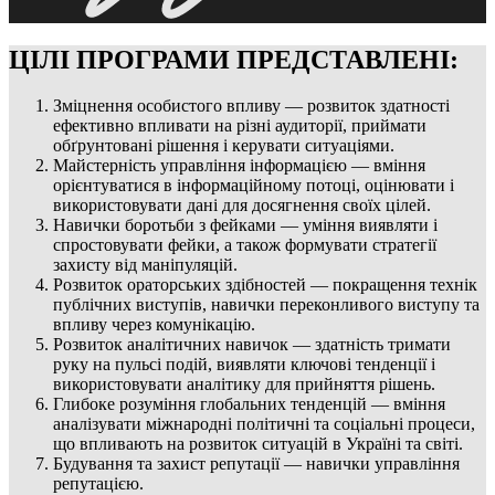
ЦІЛІ ПРОГРАМИ ПРЕДСТАВЛЕНІ:
Зміцнення особистого впливу — розвиток здатності
ефективно впливати на різні аудиторії, приймати
обґрунтовані рішення і керувати ситуаціями.
Майстерність управління інформацією — вміння
орієнтуватися в інформаційному потоці, оцінювати і
використовувати дані для досягнення своїх цілей.
Навички боротьби з фейками — уміння виявляти і
спростовувати фейки, а також формувати стратегії
захисту від маніпуляцій.
Розвиток ораторських здібностей — покращення технік
публічних виступів, навички переконливого виступу та
впливу через комунікацію.
Розвиток аналітичних навичок — здатність тримати
руку на пульсі подій, виявляти ключові тенденції і
використовувати аналітику для прийняття рішень.
Глибоке розуміння глобальних тенденцій — вміння
аналізувати міжнародні політичні та соціальні процеси,
що впливають на розвиток ситуацій в Україні та світі.
Будування та захист репутації — навички управління
репутацією.