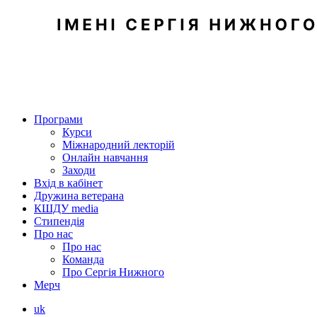
Програми
Курси
Міжнародний лекторій
Онлайн навчання
Заходи
Вхід в кабінет
Дружина ветерана
КШДУ media
Стипендія
Про нас
Про нас
Команда
Про Сергія Нижного
Мерч
uk